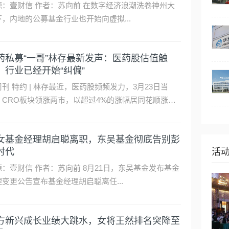
作者：苏向前 在数字经济浪潮洗卷神州大
下，内地的公募基金行业也开始向虚拟...
药私募“一哥”林存最新发声：医药股估值触
，行业已经开始“纠偏”
刊 特约 | 林存最近，医药股频频发力，3月23日当
，CRO板块领涨两市，以超过4%的涨幅居同花顺涨幅
首。事实上，在本轮大盘行情好转时，医药股的反弹最
，这就是“纠偏”的力量。回顾过去一年，医药股“垫底”沪
女基金经理胡启聪离职，东吴基金彻底告别彭
市场核心指数，中证医疗以26.16%的跌幅排在跌幅榜首
时代
活
。对于当下的医药股投资而言，信心比黄金更贵重！众
周知，医药医疗行业是长青树，即使在过往20到30年的
作者：苏向前 8月21日，东吴基金发布基金
间里，这一领域可谓牛股辈出，且远远高于其他行业的
理变更公告宣布基金经理胡启聪离任...
益率。那么，医药股到底发生了什么，以至于市场如此
观？当下投资医药…
方新兴成长业绩大跳水，女将王然排名突降至