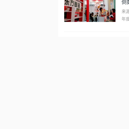
倒
来源：壹财信 
年
重
成
·
金
理
限
国
的
物
为
年
儿
选
感
赚
无
股
流