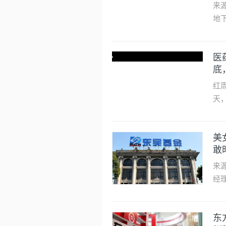
来源：壹财信 
地
医
底
红周
天
榜
快
美
深
敢
位
所
来源：壹财信 
时
经
收
悲
东