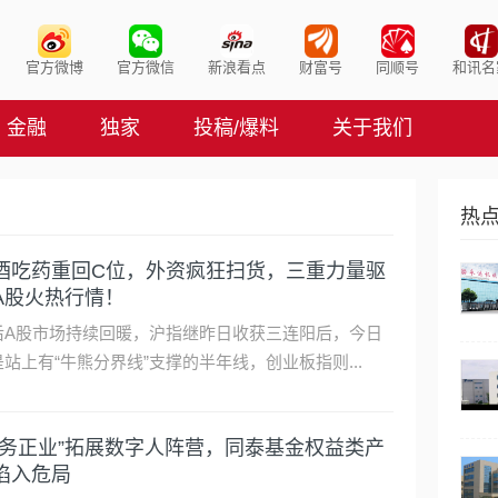
官方微博
官方微信
新浪看点
财富号
同顺号
和讯名
金融
独家
投稿/爆料
关于我们
热
酒吃药重回C位，外资疯狂扫货，三重力量驱
A股火热行情！
后A股市场持续回暖，沪指继昨日收获三连阳后，今日
是站上有“牛熊分界线”支撑的半年线，创业板指则...
不务正业”拓展数字人阵营，同泰基金权益类产
陷入危局