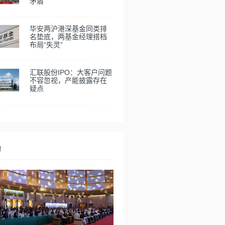
矛盾
华安两沪港深基金同类排
名垫底，两基金经理搭档
布局“失灵”
汇联股份IPO：大客户问题
不容忽视，产能披露存在
疑点
动