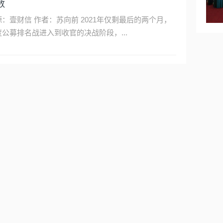
数
作者：苏向前 2021年仅剩最后的两个月，
度公募排名战进入到收官的决战阶段，...
磅信号！“头部公募+头部公司”长期赢家格局
形
编者按·中报披露落幕，百亿乃至千亿规模的头部公募基
“资产配置清单”陆续推出。整体来看，头部明星基金经
依然青睐头部公司，小票在他们配置中的比重极为有
，一方面是小票对组合贡献稀薄；另一方面是头部明星
内独家鼻喷流感疫苗“感雾®”迎接种期 百克生
精力“天然”偏向头部公司。“头部公募+头部公司”已经成
驶入发展快车道
市场的突出特征，而这样的“组合”虽然未必能保证单一
度阿尔法超强，但从长期复利角度而言则是一个理性的
童保健专家表示，接种流感疫苗的最佳时机是每年的流
择。建信基金经理陶灿在接受本刊采访时强调：“A股的
季节开始之前。现在即将进入流感流行季节，流感疫苗
钱效应从中长期来看是非常有效的，过去站稳的十倍牛
疑将迎来集中接种期。但随着2020年国内首支冻干鼻喷
，都是业绩增长十倍贡献的，估值贡献几乎…
感减毒活疫苗的诞生，近两年的流感疫苗接种方式与以