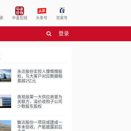
家
中金在线
头条号
百家号
登录
点
永达股份实控人慷慨赠股
权，与大客户对应数据相
差超2亿元
夜视丽第一大供应商曾为
关联方，溢价收购子公司
少数股东股权
敏达股份一项目或建成一
年未验收，产能披露前后