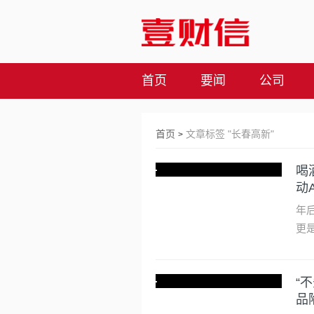
首页
要闻
公司
首页
文章标签 "长春高新"
>
喝
动
年
更
“
品