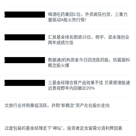
喝酒吃药重回C位，外资疯狂扫货，三重力
量驱动A股火热行情！
汇泉基金排名倒退15位，杨宇、梁永强创业
两年成绩欠佳
数据通|机构资金今日回流医药股，抗菌面料
概念股火爆
三基金经理合管产品效果不佳 贝莱德港股通
远景视野年内回撤近20%
文旅行业并购重组活跃，并购“新概念”资产左右股价走向
过度包装的基金经理走下“神坛”，投资者定去留需分清利弊因素