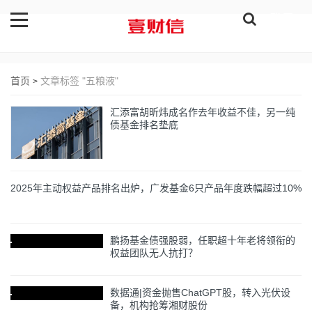
登录
首页
文章标签 "五粮液"
>
汇添富胡昕炜成名作去年收益不佳，另一纯
债基金排名垫底
2025年主动权益产品排名出炉，广发基金6只产品年度跌幅超过10%
鹏扬基金债强股弱，任职超十年老将领衔的
权益团队无人抗打？
数据通|资金抛售ChatGPT股，转入光伏设
备，机构抢筹湘财股份