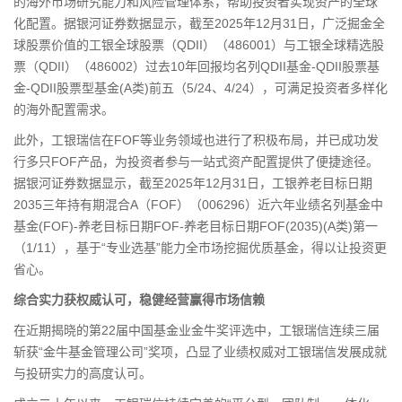
的海外市场研究能力和
风险管理
体系，帮助投资者实现资产的全球
化配置。据银河证券数据显示，截至2025年12月31日，广泛掘金全
球股票价值的工银全球股票（QDII）（486001）与工银全球精选股
票（QDII）（486002）过去10年回报均名列QDII基金-QDII股票基
金-QDII股票型基金(A类)前五（5/24、4/24），可满足投资者多样化
的海外配置需求。
此外，工银瑞信在FOF等业务领域也进行了积极布局，并已成功发
行多只FOF产品，为投资者参与一站式资产配置提供了便捷途径。
据银河证券数据显示，截至2025年12月31日，工银
养老
目标日期
2035三年持有期混合A（FOF）（006296）近六年业绩名列基金中
基金(FOF)-养老目标日期FOF-养老目标日期FOF(2035)(A类)第一
（1/11），基于“专业选基”能力全市场挖掘优质基金，得以让投资更
省心。
综合实力获权威认可，稳健经营赢得市场信赖
在近期揭晓的第22届中国基金业金牛奖评选中，工银瑞信连续三届
斩获“金牛基金管理公司”奖项，凸显了业绩权威对工银瑞信发展成就
与投研实力的高度认可。