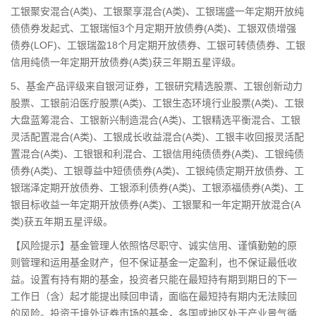
工银聚安混合(A类)、工银聚享混合(A类)、工银瑞盛一年定期开放纯
债债券发起式、工银瑞恒3个月定期开放债券(A类)、工银双债增强
债券(LOF)、工银瑞盈18个月定期开放债券、工银可转债债券、工银
信用纯债一年定期开放债券(A类)获三年期五星评级。
5、基金产品评级来自银河证券，工银研究精选股票、工银创新动力
股票、工银前沿
医疗
股票(A类)、工银生态环境行业股票(A类)、工银
大盘蓝筹混合、工银新兴制造混合(A类)、工银精选平衡混合、工银
灵活配置混合(A类)、工银成长收益混合(A类)、工银丰收回报灵活配
置混合(A类)、工银银和利混合、工银信用纯债债券(A类)、工银纯债
债券(A类)、工银尊益中短债债券(A类)、工银纯债定期开放债券、工
银瑞泽定期开放债券、工银添利债券(A类)、工银添福债券(A类)、工
银目标收益一年定期开放债券(A类)、工银聚和一年定期开放混合(A
类)获五年期五星评级。
【风险提示】基金管理人依照恪尽职守、诚实信用、谨慎勤勉的原
则管理和运用基金财产，但不保证基金一定盈利，也不保证最低收
益。设置有持有期的基金，投资者只能在最短持有期到期日的下一
工作日（含）起才能提出赎回申请，面临在最短持有期内无法赎回
的风险。投资于境外证券市场的基金，各国或地区处于产业景气循