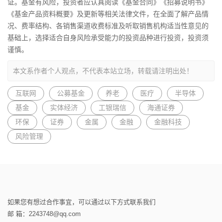
证。基金有风险，投资者应认真阅读《基金合同》《招募说明书》
《基金产品资料概要》及更新等相关法律文件，在全面了解产品情
况、费率结构、各销售渠道收费标准及听取销售机构适当性意见的
基础上，选择适合自身风险承受能力的投资品种进行投资，投资须
谨慎。
本文系作者个人观点，不代表本站立场，转载请注明出处！
互联网
公募基金
养老
医疗
半导体
基金
实体经济
工银瑞信
海通证券
环保
证券
金属
金融
金融科技
风险管理
如果您有想过合作事宜，可以通过以下方式联系我们
邮 箱：2243748@qq.com