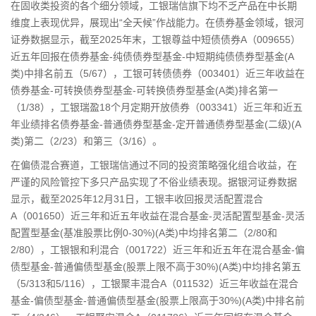
在固收类投资的各个细分领域，工银瑞信旗下均不乏产品在中长期
维度上表现优异，展现出“全天候”作战能力。在债券基金领域，银河
证券数据显示，截至2025年末，工银尊益中短债债券A（009655）
近五年回报在债券基金-纯债债券型基金-中短期纯债债券型基金(A
类)中排名前五（5/67），工银可转债债券（003401）近三年收益在
债券基金-可转换债券型基金-可转换债券型基金(A类)排名第一
（1/38），工银瑞盈18个月定期开放债券（003341）近三年和近五
年业绩排名债券基金-普通债券型基金-定开普通债券型基金(二级)(A
类)第二（2/23）和第三（3/16）。
在偏债混合赛道，工银瑞信通过不同的投资策略强化组合收益，在
严谨的风险管控下多只产品实现了不俗业绩表现。据银河证券数据
显示，截至2025年12月31日，工银丰收回报灵活配置混合
A（001650）近三年和近五年收益在混合基金-灵活配置型基金-灵活
配置型基金(基准股票比例0-30%)(A类)中均排名第二（2/80和
2/80），工银银和利混合（001722）近三年和近五年在混合基金-偏
债型基金-普通偏债型基金(股票上限不高于30%)(A类)中均排名第五
（5/313和5/116），工银聚丰混合A（011532）近三年收益在混合
基金-偏债型基金-普通偏债型基金(股票上限高于30%)(A类)中排名前