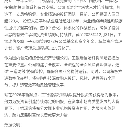
成立二十年以来，工银瑞信持续完善的“平台型、团队制、一体化、
多策略”投研体系的有力支撑。公司通过金字塔式人才培养模式，打
造了一支风格稳健、专业精湛的投研团队。目前，公司投研人员已
超220人，投资人员平均从业经验超过12年，为业绩的持续性和稳定
性提供了坚实保障。这种平台化、体系化的作战模式，确保了投资
理念的有效传承和投资业绩的可持续性。截至2025年12月31日，工
银瑞信及旗下子公司管理272只
公募基金
和多个年金、私募资产管理
计划，资产管理总规模超过2.3万亿元。
作为国内领先的综合性资产管理公司，工银瑞信始终将风险管控放
在重要位置。公司构建了全覆盖、全流程的全面风险管理体系，通
过“三道防线”协同管控，确保各项业务稳健运行。同时，公司积极推
进数字化转型，将
金融科技
深度融入投研、风控、运营等各个环
节，提升运营效率和风险管理水平。
站在2026年新起点，工银瑞信将继续以提升投资者获得感为根本，
努力为投资者创造持续稳定的回报。在资本市场高质量发展的大背
景下，工银瑞信将充分发挥专业机构投资者作用，为服务
实体经
济
、助力居民财富增长贡献更大力量。
数据说明：