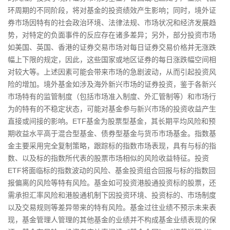
环周期的不同阶段，将对基金的投资绩效产生影响；同时，境外证
券市场因特有的社会政治环境、法律法规、市场状况和经济发展趋
势，对特定的负面事件的反应存在诸多差异；另外，部分投资市场
如美国、英国、香港的证券交易市场对每日证券交易价格并无涨跌
幅上下限的规定，因此，这些国家或地区证券的每日涨跌幅空间相
对较大等。上述因素可能会带来市场的急剧波动，从而引起投资风
险的增加。境外基金如涉及海外新兴市场的证券投资，鉴于各新兴
市场特有的监管制度（包括市场准入制度、外汇管制等）和市场行
为的特有的不稳定状态，可能对基金参与新兴市场的投资收益产生
直接或间接的影响。ETF基金为股票型基金，其长期平均风险和预
期收益水平高于混合型基金、债券型基金与货币市场基金。指数基
金主要采用完全复制策略，跟踪标的指数市场表现，具有与标的指
数、以及标的指数所代表的股票市场相似的风险收益特征。投资
ETF将面临标的指数波动的风险、基金投资组合回报与标的指数回
报偏离的风险等特有风险。基金如可投资港股通投资标的股票，还
需承担汇率风险和港股通机制下因投资环境、投资标的、市场制度
以及交易规则等差异带来的特有风险。基金过往业绩不预示未来表
现，基金管理人管理的其他基金的业绩并不构成基金业绩表现的保