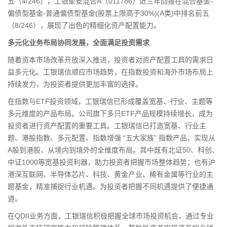
五（4/246），工银聚安混合A（011786）近三年回报在混合基金-
偏债型基金-普通偏债型基金(股票上限高于30%)(A类)中排名前五
（8/246），展现了出色的精细化资产配置能力。
多元化业务布局协同发展，全面满足投资需求
随着资本市场改革开放深入推进，投资者对资产配置工具的需求日
益多元化。工银瑞信顺应市场趋势，在指数投资和海外市场布局上
持续发力，为投资者提供更加丰富的选择。
在指数与ETF投资领域，工银瑞信已形成覆盖宽基、行业、主题等
多元维度的产品布局。公司旗下多只ETF产品规模持续增长，成为
投资者进行资产配置的重要工具。工银瑞信已打造宽基、行业主
题、港股指数、多元配置、指数增强 “五大家族” 指数产品，实现从
A股到港股、从境内到境外的全维度布局。其中既有北证50、科创、
中证1000等宽基投资利器，助力投资者把握市场整体趋势；也有沪
港深
互联网
、
半导体
芯片、科技、黄金产业、稀有
金属
等行业的主
题基金，精准捕捉行业机遇。为投资者把握不同机遇提供了便捷通
道。
在QDII业务方面，工银瑞信积极把握全球市场投资机会，通过专业