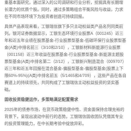
重基本面研究，通过深入的公司调研和行业分析，挖掘具有长期增
长潜力的优质个股。同时，通过多策略组合平衡风险与收益，力求
在不同市场环境下为投资者创造可持续回报。
具体产品表现来看，工银瑞信旗下多只主动权益类产品名列同类前
列。银河证券数据显示，工银生态环境行业股票A（001245）近三
年和近五年业绩在股票基金-行业股票型基金-低碳
环保
行业股票型基
金(A类)中排名前三（3/10和2/10），工银新材料新能源行业股票
（001158）近三年收益在股票基金-行业股票型基金-新能源主题股
票型基金(A类)中排名第二（2/12），工银新兴制造混合（009707）
近三年和近五年回报在混合基金-偏股型基金-偏股型基金(股票上下
限60%-95%)(A类)中排名前五（5/1465和4/709），这些产品在各自
赛道上的持续领先，共同构成了工银瑞信主动权益投资的坚实基
础。
固收投资稳健运作，多策略满足配置需求
2025年的债券市场，在货币政策稳健中性、资金面保持合理充裕的
背景下，呈现出波动中前行的态势。工银瑞信固收团队凭借其专业
的投资管理能力，在中长期考验中绽放异彩。