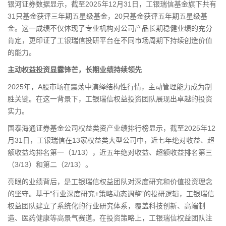
银河
证券
数据显示，截至2025年12月31日，工银瑞信基金旗下共有
31只基金获评三年期五星级基金，20只基金获评五年期五星级基
金。这一成绩不仅体现了专业机构对公司产品长期稳健业绩的充分
肯定，更印证了工银瑞信投研平台在不同市场周期下持续创造价值
的能力。
主动权益投资显露锋芒，长期业绩持续领先
2025年，A股市场在震荡中演绎结构性行情，主动管理能力成为制
胜关键。在这一背景下，工银瑞信权益投资团队展现出卓越的投资
实力。
国泰
海通证券
基金公司权益类资产业绩排行榜显示，截至2025年12
月31日，工银瑞信在13家权益类大型公司中，近七年绝对收益、超
额收益均排名第一（1/13），近五年绝对收益、超额收益排名第三
（3/13）和第二（2/13）。
亮眼的业绩背后，是工银瑞信权益团队对深度研究和价值投资理念
的坚守。基于“行业深度研究+策略动态调整”的投研逻辑，工银瑞信
权益团队建立了系统化的行业研究体系，覆盖科技创新、高端制
造、医药健康等高景气赛道。在投资策略上，工银瑞信权益团队注