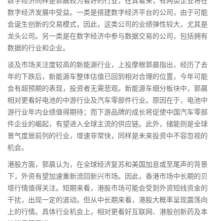
数字经济同样是郭晨较为看好的行业，在其看来，有两类企业将在
数字经济发展中受益。一类是搭建数字经济平台的公司，由于可能
会诞生创新的交易模式，因此，这类公司的业绩弹性较大，尤其是
龙头公司。另一类是在数字经济中参与数据交易的公司，包括拥有
数据的行业和企业。
谈及市场关注度较高的新能源行业，上投摩根郭晨指出，经历了去
年的下跌后，新能源车整体估值已回到相对合理的位置，今年可能
会有超预期的表现，投资者无需悲观。新能源车细分板块中，郭晨
相对更看好电池的中游行业及汽车零部件行业。原因在于，电池中
游行业年内业绩值得期待；而下游品牌的成长将促使中国汽车零部
件企业的崛起，有望进入全球主流的供应链。此外，储能则是全球
景气度居前列的行业，增速非常快，同样是未来投资中不容忽视的
机会。
港股方面，郭晨认为，在全球经济复苏和美国加息或至尾声的背景
下，外资有望加速重新流回新兴市场。因此，香港市场中长期的贝
塔行情值得关注。短期来看，港股市场可能会受到外资短线资金的
干扰，出现一定的波动。但从中长期来看，港股大概率呈现震荡向
上的行情。具体行业机会上，相对更看好
互联网
、港股创新药及本