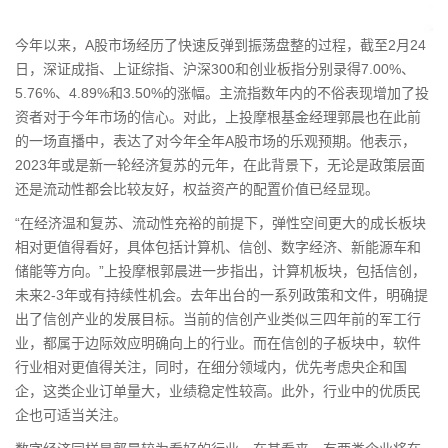
今年以来，A股市场经历了快速反弹到振荡盘整的过程，截至2月24
日，深证成指、上证综指、沪深300和
创业板
指分别录得7.00%、
5.76%、4.89%和3.50%的涨幅。主流指数年内的不俗表现增加了投
资者对于今年市场的信心。对此，上投摩根
基金
经理郭晨也在此前
的一场直播中，表达了对今年全年A股市场的乐观预期。他表示，
2023年或是新一轮经济复苏的元年，在此背景下，无论是政策层面
还是流动性都会比较友好，权益资产的配置价值已经显现。
“在经济温和复苏、流动性充裕的前提下，弹性空间更大的成长板块
相对更值得看好，具体包括计算机、信创、数字经济、新能源车和
储能等方向。”上投摩根郭晨进一步指出，计算机板块，包括信创，
未来2-3年或有持续性机会。去年出台的一系列政策和文件，明确提
出了信创产业的发展目标。当前的信创产业类似三四年前的军工行
业，都属于边际效应明确向上的行业。而在信创的子板块中，软件
行业相对更值得关注，同时，在细分领域内，优先考虑央企和国
企，这类企业订单量大，业绩稳定性较高。此外，行业中的优质民
企也可适当关注。