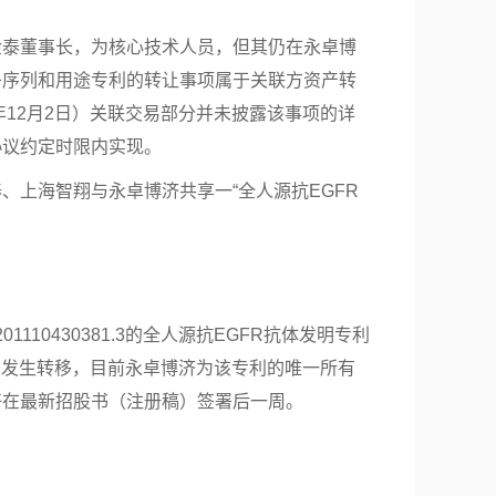
金泰董事长，为核心技术人员，但其仍在永卓博
子序列和用途专利的转让事项属于关联方资产转
12月2日）
关联交易
部分并未披露该事项的详
协议约定时限内实现。
泰、上海智翔与永卓博济
共享
一“全人源抗EGFR
110430381.3的全人源抗EGFR抗体发明专利
9日发生转移，目前永卓博济为该专利的唯一所有
好在最新招股书（注册稿）签署后一周。