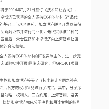
理。
于2014年7月21日签订《技术转让合同》，
卓博济已获得的全人源抗EGFR抗体（产品代
成果的基础上与众合医药、永卓博济联合开发以获得
乃至新药证书并进行商业化，最终实现该品种的
》签署后，众合医药和永卓博济向上海智翔让渡
抗体的合法权益。
为全人源抗EGFR抗体的研发实施主体，进一步完
试验批件开展I期临床研究，但GR1401项目
君实生物和永卓博济签署了《技术转让合同之补充
终止之后各方的权利义务进行了约定。其中，分子序
有且为唯一权利人，三方约定，上海智翔、君实
，协助永卓博济完成分子序列和用途专利的权利