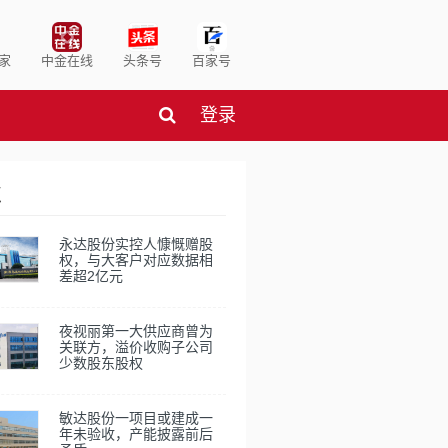
家
中金在线
头条号
百家号
登录
点
永达股份实控人慷慨赠股
权，与大客户对应数据相
差超2亿元
夜视丽第一大供应商曾为
关联方，溢价收购子公司
少数股东股权
敏达股份一项目或建成一
年未验收，产能披露前后