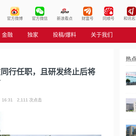
官方微博
官方微信
新浪看点
财富号
同顺号
和讯名
金融
独家
投稿/爆料
关于我们
热
在同行任职，且研发终止后将
方
16:31
2,111 次点击