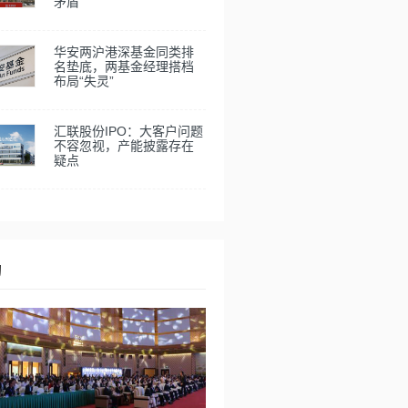
矛盾
华安两沪港深基金同类排
名垫底，两基金经理搭档
布局“失灵”
汇联股份IPO：大客户问题
不容忽视，产能披露存在
疑点
动