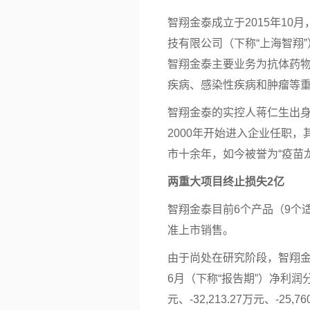
智翔金泰成立于2015年1
技有限公司（下称“上海智翔
智翔金泰主要业务为抗体药
疾病、感染性疾病和肿瘤等
智翔金泰的实控人蒋仁生出
2000年开始进入企业任职，
市十余年，如今被誉为“疫苗龙
两重大项目终止损失2亿
智翔金泰目前6个产品（9个
准上市销售。
由于尚处在研究阶段，智翔金泰
6月（下称“报告期”）
净利润
分
元、-32,213.27万元、-25,7