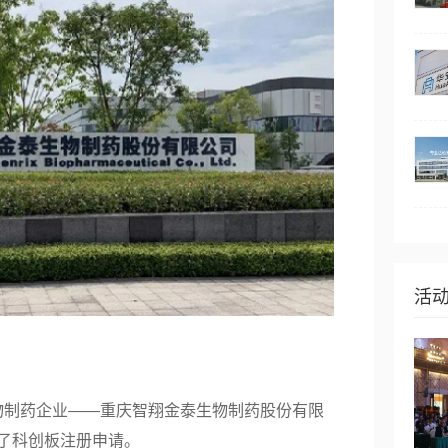
活
物制
药企
业——重庆智翔金泰生物制药股份有限
了
科创板
注册申请。