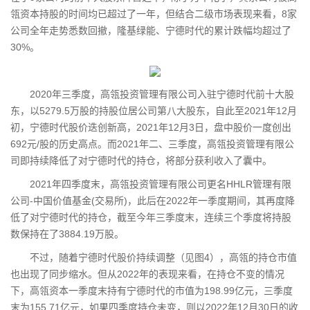
瓴资本持股的时间均已超过了一年，但结合二级市场表现来看，8家
公司全年走势悉数回撤，隆基绿能、宁德时代的累计跌幅均超过了
30%。
2020年三季度，高瓴投资管理有限公司入驻宁德时代前十大股
东，以5279.5万股的持股位居公司第八大股东，自此至2021年12月
初，宁德时代股价迭创新高，2021年12月3日，盘中股价一度创出
692元/股的历史高点。而2021年二、三季度，高瓴投资管理有限公
司即持续降低了对宁德时代的持仓，将部分获利收入了囊中。
2021年四季度末，高瓴投资管理有限公司更名HHLR管理有限
公司-中国价值基金(交易所)，此后在2022年一季度期间，其再度降
低了对宁德时代的持仓，截至今年三季度末，连续三个季度将持股
数保持在了3884.19万股。
不过，随着宁德时代股价持续调整（见图4），高瓴的持仓市值
也出现了同步缩水。但从2022年的表现来看，在持仓不变的情况
下，高瓴资本一季度末持有宁德时代的市值为198.99亿元，三季度
末为155.71亿元，如果四季度持仓未变，则以2022年12月30日的收