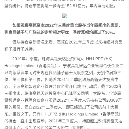
盘价统计，持仓市值将进一步降至152.81亿元，年内浮亏明显。
如果观察高瓴资本2022年三季度重仓股在当年四季度的表现，
则良品铺子与广联达的走势相对更优，季度涨幅均超过了30%。
但从持仓变动情况来看，高瓴自2021年二季度以来持续对良品
铺子进行了减持。
2019年四季度，珠海高瓴天达投资中心、HH LPPZ (HK)
Holdings Limited（香港高瓴）、宁波高瓴智远企业管理合伙企业三
只高瓴系资本同时出现在良品铺子前十大股东之列，分别位居第三
位、第四位和第七位，但随着2021年二季度珠海高瓴天达投资中
心、宁波高瓴智远企业管理合伙企业开启减仓行动后，截至2022年
三季度末，珠海高瓴天达投资中心已降至公司第十大股东，宁波高
瓴智远企业管理合伙企业虽然2022年三季度末仍持有公司20369万
股的股份，但自2022年二季度末，即已经退出了公司的前十大股
东。相较之下，只有HH LPPZ (HK) Holdings Limited（香港高瓴）
的持仓一直未出现变动，2021年二季度末，持股超过珠海高瓴天达
投资中心，成为了公司的第三大股东（见图5）。