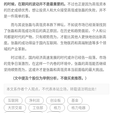
的时候，在期间的波动并不是最重要的。
不过也正是因为高瓴资本
的历史成绩优秀，想让投资人和大众接受高瓴或张磊的失败，并不
是一件简单的事。
而与其说张磊与高瓴资本跌下神坛，不如说市场已经渐渐找到
了张磊和高瓴成功背后的真正原因，在历史和趋势面前，个人和公
司都是时代的产物，只有顺势而为，才能比其他人更快地创出新高
度。张磊的成功得益于国内互联网、生物医药和高端制造等多个领
域的产业革新。
时过境迁，国内经济高速发展的时代或许已经告一段落，市场
的竞争日渐激烈，在这样一个内卷的环境中，张磊的高瓴能否继续
坚持顺势而为，这或许才是张磊和高瓴资本当前面临的最大挑战。
（文中提及个股仅为举例分析，不做买卖推荐。）
本文系作者个人观点，不代表本站立场，转载请注明出处！
互联网
净利润
创业板
基金
大宗交易
工信部
格力
格力电器