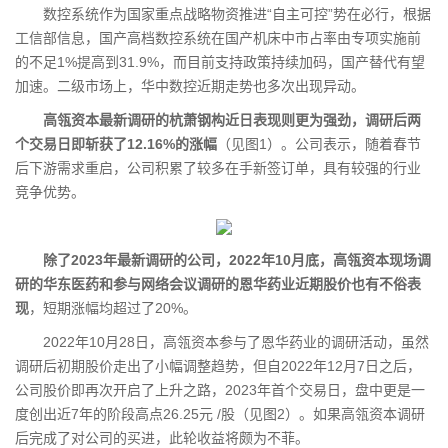
数控系统作为国家重点战略物资推进“自主可控”势在必行，根据
工信部信息，国产高档数控系统在国产机床中市占率由专项实施前
的不足1%提高到31.9%，而目前支持政策持续加码，国产替代有望
加速。二级市场上，华中数控近期走势也多次出现异动。
高瓴资本最新调研的杭萧钢构近日表现则更为强劲，调研后两
个交易日即斩获了12.16%的涨幅
（见图1）。公司表示，随着春节
后下游需求重启，公司积累了较多在手新签订单，具有较强的行业
竞争优势。
除了2023年最新调研的公司，2022年10月底，高瓴资本现场调
研的华东医药和参与网络会议调研的恩华药业近期股价也有不俗表
现
，短期涨幅均超过了20%。
2022年10月28日，高瓴资本参与了恩华药业的调研活动，虽然
调研后初期股价走出了小幅调整趋势，但自2022年12月7日之后，
公司股价即再次开启了上升之路，2023年首个交易日，盘中更是一
度创出近7年的阶段高点26.25元 /股（见图2）。如果高瓴资本调研
后完成了对公司的买进，此轮收益将颇为不菲。