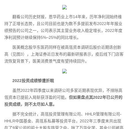
翻看公司历史财报，恩华药业上市14年来，历年净利润始终维
持了正增长态势，且公司目前也是为数不多提前发布2022年年报业
绩预告的公司之一，公司表示其主营业务收入稳定增长，2022年度
净利润预计继续保持5%~25%的同比增长。
医美概念股华东医药同样在被高瓴资本调研后股价近期迭创新
高（见图3），上海证券近日发布的最新研报表示，疫后线下门店客
流恢复背景下，医美消费景气度有望持续回升。
2022投资成绩惨遭折戟
虽然2022年四季度以来调研公司多家近期表现优异，不排除高
瓴资本已提前入局斩获浮盈的可能。
但如果盘点其2022年已公开的
投资成绩，则不太尽如人意。
据不完全统计，高瓴投资管理有限公司、HHLR管理有限公司-
HHLR中国基金、高瓴系私募等投资平台，2022年三季度末共出现
在了9家公司的前十大股东阵营之中，除了万华化学，其余公司被高