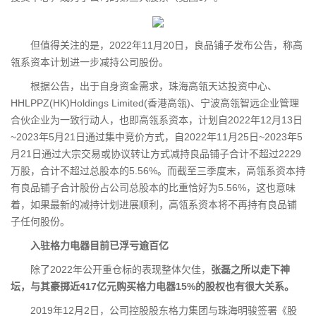
但值得关注的是，2022年11月20日，良品铺子发布公告，称高
瓴系资本计划进一步减持公司股份。
根据公告，出于自身资金需求，珠海高瓴天达投资中心、
HHLPPZ(HK)Holdings Limited(香港高瓴)、宁波高瓴智远企业管理
合伙企业为一致行动人，也即高瓴系资本，计划自2022年12月13日
~2023年5月21日通过集中竞价方式，自2022年11月25日~2023年5
月21日通过大宗交易或协议转让方式减持良品铺子合计不超过2229
万股，合计不超过总股本的5.56%。而截至三季度末，高瓴系资本持
有良品铺子合计股份占公司总股本的比重恰好为5.56%，这也意味
着，如果最新的减持计划进展顺利，高瓴系资本将不再持有良品铺
子任何股份。
入驻格力电器目前已浮亏逾百亿
除了2022年公开重仓标的表现整体欠佳，
张磊之所以走下神
坛，与其豪掷近417亿元购买格力电器15%的股权也有很大关系。
2019年12月2日，公司控股股东格力集团与珠海明骏签署《股