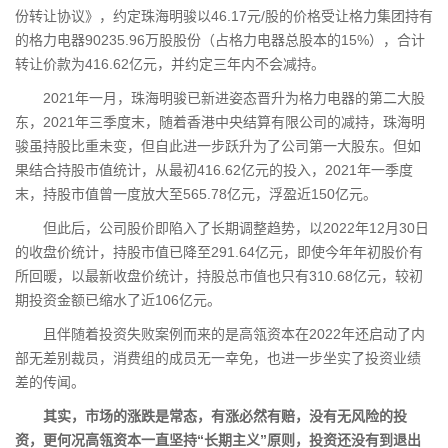
份转让协议》，约定珠海明骏以46.17元/股的价格受让格力集团持有
的格力电器90235.96万股股份（占格力电器总股本的15%），合计
转让价款为416.62亿元，并约定三年内不会减持。
2021年一月，珠海明骏已新进姿态晋升为格力电器的第二大股
东，2021年三季度末，随着香港中央结算有限公司的减持，珠海明
骏虽持股比重未变，但自此进一步跃升为了公司第一大股东。但如
果结合持股市值统计，从最初416.62亿元的投入，2021年一季度
末，持股市值曾一度放大至565.78亿元，浮盈近150亿元。
但此后，公司股价即陷入了长期调整趋势，以2022年12月30日
的收盘价统计，持股市值已降至291.64亿元，即使今年年初股价有
所回暖，以最新收盘价统计，持股总市值也只有310.68亿元，较初
期投资金额已缩水了近106亿元。
且伴随着投资失败案例而来的是高瓴资本在2022年还启动了内
部无差别裁员，消费组的成员无一幸免，也进一步坐实了投资业绩
差的传闻。
其实，市场的涨跌是常态，有涨必然有赔，没有无风险的投
资，更何况高瓴资本一直坚持“长期主义”原则，投资还没有到退出