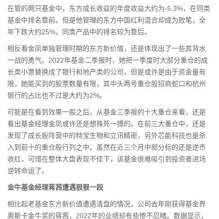
在管的两只基金中，东方成长收益的年度收益大约为-5.3%，在同类
基金中排名靠前。但是他管理的东方中国红利混合却成为败笔，全
年下跌大约25%，同类产品中的排名较为靠后。
相反看金凤单独管理时期的东方新价值，还是体现出了一些其背水
一战的勇气。2022年基金二季报时，她把一季度时大部分重仓的成
长类小票替换成了
银行
和
地产
类的公司，但是或许是由于资金量有
限，她能买到的股票数量有限，其中头两号重仓股招商蛇口和杭州
银行的占比也不过是大约为2%。
可能是在看到效果一般之后，从基金三季报的十大重仓来看，还是
看出基金经理金凤或许还是想殊死一搏的。在前三大重仓中，还是
发现了成长股阵营中的特宝生物和立讯精密，另外芯能科技也是杀
入到前十的重仓股行列之中。虽然在近三个月中部分标的还是逆市
收红，可惜在整体大盘表现不佳下，该基金很难吸引到投资者进场
逆转命运了。
金牛基金经理蒋茜遭遇狠狠一跤
相比起老基金东方新价值遭遇清盘的情况，公司去年刚获得基金界
奥斯卡金牛奖的蒋茜，2022年的业绩却有些惨不忍睹。数据显示，