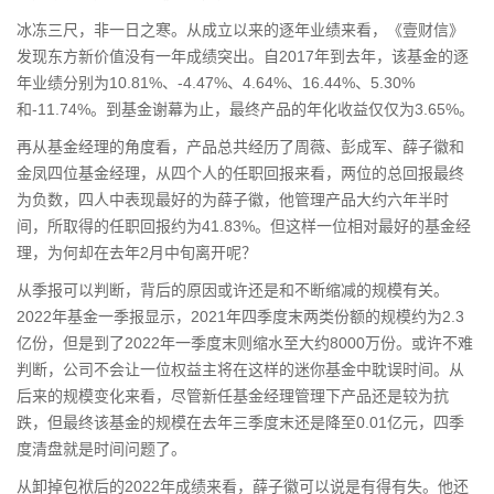
冰冻三尺，非一日之寒。从成立以来的逐年业绩来看，《壹财信》
发现东方新价值没有一年成绩突出。自2017年到去年，该基金的逐
年业绩分别为10.81%、-4.47%、4.64%、16.44%、5.30%
和-11.74%。到基金谢幕为止，最终产品的年化收益仅仅为3.65%。
再从基金经理的角度看，产品总共经历了周薇、彭成军、薛子徽和
金凤四位基金经理，从四个人的任职回报来看，两位的总回报最终
为负数，四人中表现最好的为薛子徽，他管理产品大约六年半时
间，所取得的任职回报约为41.83%。但这样一位相对最好的基金经
理，为何却在去年2月中旬离开呢？
从季报可以判断，背后的原因或许还是和不断缩减的规模有关。
2022年基金一季报显示，2021年四季度末两类份额的规模约为2.3
亿份，但是到了2022年一季度末则缩水至大约8000万份。或许不难
判断，公司不会让一位权益主将在这样的迷你基金中耽误时间。从
后来的规模变化来看，尽管新任基金经理管理下产品还是较为抗
跌，但最终该基金的规模在去年三季度末还是降至0.01亿元，四季
度清盘就是时间问题了。
从卸掉包袱后的2022年成绩来看，薛子徽可以说是有得有失。他还