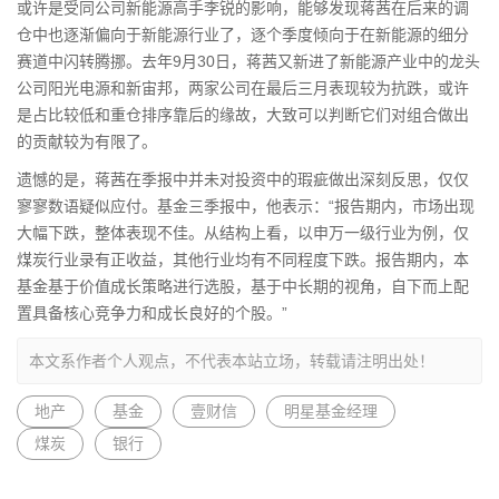
或许是受同公司新能源高手李锐的影响，能够发现蒋茜在后来的调
仓中也逐渐偏向于新能源行业了，逐个季度倾向于在新能源的细分
赛道中闪转腾挪。去年9月30日，蒋茜又新进了新能源产业中的龙头
公司阳光电源和新宙邦，两家公司在最后三月表现较为抗跌，或许
是占比较低和重仓排序靠后的缘故，大致可以判断它们对组合做出
的贡献较为有限了。
遗憾的是，蒋茜在季报中并未对投资中的瑕疵做出深刻反思，仅仅
寥寥数语疑似应付。基金三季报中，他表示：“报告期内，市场出现
大幅下跌，整体表现不佳。从结构上看，以申万一级行业为例，仅
煤炭
行业录有正收益，其他行业均有不同程度下跌。报告期内，本
基金基于价值成长策略进行选股，基于中长期的视角，自下而上配
置具备核心竞争力和成长良好的个股。”
本文系作者个人观点，不代表本站立场，转载请注明出处！
地产
基金
壹财信
明星基金经理
煤炭
银行