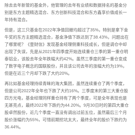
除去去年新管的基金外，他管理的去年有业绩和数据排名的基金分
别是东方主题精选混合、东方创新科技混合和东方鑫享价值成长一
年持有混合。
但是，这三只基金在2022年净值回撤均超过了35%，特别是拿下金
牛奖的东方主题精选混合，基金净值下跌达到了38.43%，问题出在
了哪里呢？《壹财信》发现基金经理侧重科技成长，但是调仓中却
出现了失误，先是从2021年四季度开始连续重仓三季的第一重仓明
泰铝业，该股去年全年跌幅大约42%。虽然三季度的第一重仓变成
了数字电子概念的国联股份，并且该公司去年的涨幅大约为19%，
但是在近三个月却下跌了大约20%。
再比如基金经理持续青睐的海大集团，虽然连续重仓了两个季度，
但是公司2022年全年也下跌了大约16%。三季度末的第三大重仓股
四方光电，基金经理同样重仓持有了两个季度，可是全年表现也是
无甚亮点，最终2022年下跌约为44.20%。9月30日时的第四大重仓
股卓然股份，近几个季度一直没有调出过前五位，虽然最后三个月
股价涨幅约为55%，可惜前期挖坑太大，最终全年的股价下跌约为
36.44%。