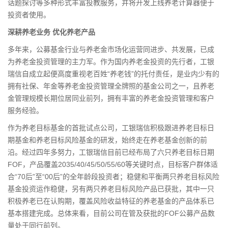
话题探讨等多种形式丰富投教服务，并将开发上线养老计算器便于
投资者使用。
深耕养老业务 优化养老产品
多年来，公募基金行业与养老金市场化运营同进步、共发展，已成
为养老金投资管理的主力军。作为国内养老金投资的先行者，工银
瑞信自成立起便高度重视老百姓“养老钱”的托付责任，是业内少有的
拥有社保、年金等养老金投资管理全牌照的基金公司之一，且养老
金管理规模长期位居同业前列，拥有丰富的养老金投资管理和客户
服务经验。
作为养老目标基金的首批试点公司，工银瑞信积极跟进养老目标日
期基金和养老目标风险基金的研发，始终走在养老基金创新的前
沿。经过四年多努力，工银瑞信目前已经布局了六只养老目标日期
FOF，产品覆盖2035/40/45/50/55/60等关键时点，目标客户群体适
合“70后”至“00后”的全年龄段投资者；稳健和平衡两只养老目标风险
基金投资运作稳健，另有两只养老目标风险产品已获批，其中一只
积极养老已在
认购
期，覆盖风险收益特征的养老基金的产品体系已
基本搭建完成。总体来看，目前公司在管及获批的FOF公募产品数
量处于同行前列。