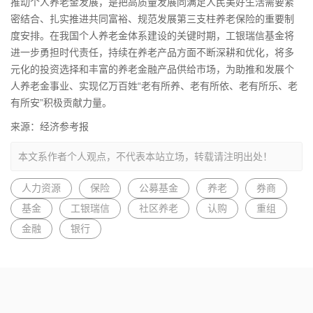
推动个人养老金发展，是把高质量发展同满足人民美好生活需要紧
密结合、扎实推进共同富裕、规范发展第三支柱养老保险的重要制
度安排。在我国个人养老金体系建设的关键时期，工银瑞信基金将
进一步勇担时代责任，持续在养老产品方面不断深耕和优化，将多
元化的投资选择和丰富的养老金融产品供给市场，为助推和发展个
人养老金事业、实现亿万百姓“老有所养、老有所依、老有所乐、老
有所安”积极贡献力量。
来源：经济参考报
本文系作者个人观点，不代表本站立场，转载请注明出处！
人力资源
保险
公募基金
养老
券商
基金
工银瑞信
社区养老
认购
重组
金融
银行