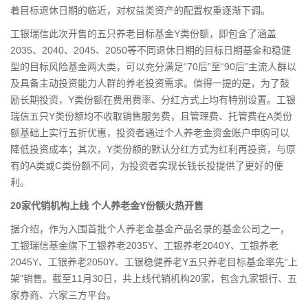
着目标退休日期的临近，对权益类资产的配置权重逐渐下调。
工银瑞信此次开售的五只养老目标基金Y类份额，即包含了涵盖
2035、2040、2045、2050等不同退休日期的目标日期基金和稳健
型的目标风险基金两大类，可以充分满足“70后”至“90后”主流人群以
及具备主动投资能力人群的养老投资需求。值得一提的是，为了鼓
励长期投资，Y类份额在费用费率、分红方式上均有特别设置。工银
瑞信五只Y类份额均不收取销售服务费，且管理费、托管费在A类份
额基础上实行五折优惠，投资者通过个人养老金资金账户申购可以
降低投资成本；其次，Y类份额的默认分红方式为红利再投资，与原
有的A类或C类份额不同，为投资者实现长钱长投提供了更好的便
利。
20家代销机构上线 个人养老金Y份额火热开售
据介绍，作为入围首批个人养老金基金产品名录的基金公司之一，
工银瑞信基金旗下工银养老2035Y、工银养老2040Y、工银养老
2045Y、工银养老2050Y、工银稳健养老Y五只养老目标基金率先“上
架”销售。截至11月30日，共上线代销机构20家，包含九家银行、五
家券商、六家三方平台。