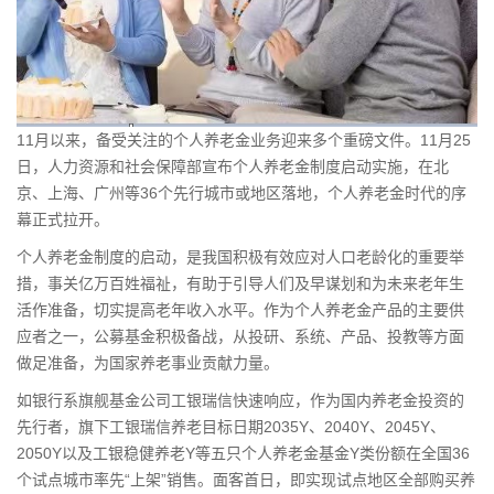
11月以来，备受关注的个人
养老
金业务迎来多个重磅文件。11月25
日，
人力资源
和社会保障部宣布个人养老金制度启动实施，在北
京、上海、广州等36个先行城市或地区落地，个人养老金时代的序
幕正式拉开。
个人养老金制度的启动，是我国积极有效应对人口老龄化的重要举
措，事关亿万百姓福祉，有助于引导人们及早谋划和为未来老年生
活作准备，切实提高老年收入水平。作为个人养老金产品的主要供
应者之一，
公募基金
积极备战，从投研、系统、产品、投教等方面
做足准备，为国家养老事业贡献力量。
如
银行
系旗舰
基金
公司
工银瑞信
快速响应，作为国内养老金投资的
先行者，旗下工银瑞信养老目标日期2035Y、2040Y、2045Y、
2050Y以及工银稳健养老Y等五只个人养老金基金Y类份额在全国36
个试点城市率先“上架”销售。面客首日，即实现试点地区全部购买养