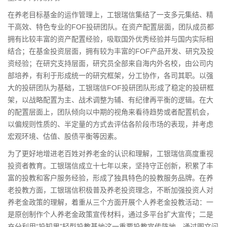
在养老目标基金的运作管理上，工银瑞信集结了一支多元集结、精
干高效、特色专业的FOF投研团队。在资产配置层面，团队成员都
拥有比较丰富的资产配置经验，吸取国外优秀经验并与国内实际相
结合；在基金投资层面，拥有较为丰富的FOF产品开发、研究及投
资经验；在研究支持层面，研究员全部来自海内外名校，由公司内
部培养，有利于形成统一的研究框架，分工协作，各司其职。以强
大的投研团队为基础，工银瑞信FOF投研团队形成了稳定的投研框
架，以战略配置为主、战术调整为辅、有纪律再平衡的逻辑。在大
的配置层面上，团队倾向以中期的视角来看待趋势或者配置机会，
以偏规则性质的、半定量的方式去评估各阶段市场的表现，并考虑
宏观环境、估值、股债平衡等因素。
为了更好地增进老百姓对养老金的认识和理解，工银瑞信高度重视
投资者教育。工银瑞信成立十七年以来，坚持守正创新，积累了丰
富的投教和客户服务经验，形成了独具特色的投教服务品牌。在养
老投教方面，工银瑞信积极普及养老投资理念，不断加强投资人对
养老金政策的理解，着重从三个方面开展个人养老金投教活动：一
是原创制作个人养老金政策宣传材料，通过多平台扩大宣传；二是
充分利用“投知里”轻型投教基地这一重要投教宣传阵地，通过图文问