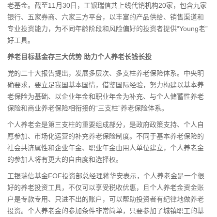
老基金。截至11月30日，工银瑞信共上线代销机构20家，包含九家
银行、五家
券商
、六家三方平台，以丰富的产品供给、销售渠道和
专业投资能力，为不同年龄阶段和风险偏好的投资者提供“Young老”
好工具。
养老目标基金存三大优势 助力个人养老长钱长投
党的二十大报告提出，发展多层次、多支柱养老
保险
体系。中央明
确要求，要立足我国基本国情，借鉴国际经验，努力构建以基本养
老保险为基础、以企业年金和职业年金为补充、与个人储蓄性养老
保险和商业养老保险相衔接的“三支柱”养老保险体系。
个人养老金是第三支柱的重要组成部分，是政府政策支持、个人自
愿参加、市场化运营的补充养老保险制度。不同于基本养老保险的
社会共济属性和企业年金、职业年金由用人单位建立，个人养老金
的参加人将有更大的自由度和选择权。
工银瑞信基金FOF投资部总经理蒋华安表示，个人养老金是一个很
好的养老投资工具，不仅可以享受税收优惠，且个人养老金资金账
户是专款专用、只进不出的账户，可以帮助投资者有纪律地做养老
投资。个人养老金的参加条件非常简单，只要参加了城镇职工的基