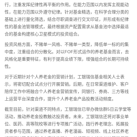
行，注重发挥纪律性再平衡的作用。在能力范围以内发挥主观能动
性，在能力范围以外遵守纪律。针对基金精选，在科学合理分类的
基础上进行量化筛选，结合尽职调查进行交叉印证，并形成有纪律
性的基金池管理模式，最终根据资产配置需求从基金池中选择最适
合的基金构建核心卫星模式的投资组合。
投资风格方面，不赌单一风格、不赌单一类型，降低单一标的的集
中度，注
重组
合的分散化。对以FOF形式运作的养老基金而言，去
风格化是重要特征，有利于提高业绩下限，增强组合的长期可持续
性。
对于近期针对个人养老金的营销计划，工银瑞信基金相关人士表
示，将密切配合试点分行开展营销。后期，在日常渠道维护、客户
陪伴工作中将融合个人养老金营销宣传，同银行、券商、三方等线
上运营平台深度合作，提升个人养老金产品投教活动频度。
截至目前，针对渠道不同特点，工银瑞信已举办微信群5日云学堂等
活动，推动养老金投教触达投资者。未来，工银瑞信还将对事业单
位、医药、高等院校等进行专项推广活动，践行养老理念、拓展投
资者参与范围，通过养老直播、养老漫画、短视频、线上
社区养老