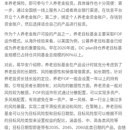
本养老保险，即可参与个人养老金投资。具体操作也十分简便：第
一步，通过全国统一线上服务入口或者商业银行渠道，在信息平台
开立个人养老金账户；第二步，绑定个人养老金资金账户，存钱到
资金账户，然后选择适合自己的产品进行投资。
作为个人养老金账户可投的产品之一，养老目标基金主要采取FOF
运作模式。从海外经验来看，以美国为例，公募养老目标基金已经
成为养老金的重要投向。早在2020年底，DC plan持仓养老目标基
金规模已占持仓共同基金总规模的80%以上。
对此，蒋华安介绍称，养老目标基金在产品设计时就充分考虑到了
养老投资的长期性、风险敏感性和保值增值需求。如长期性，针对
养老投资长钱长投的定位，养老FOF一般会设置一年以上的持有
期，引导投资者长期持有；对风险的敏感性方面，养老资金一般对
风险较为敏感，FOF的运作形式通过分散配置，可以实现多资产、
多风格配置，有效避免在单一资产、单一风格、单一行业上做过多
的风险暴露，实现二度平滑投资波动和风险；在策略上，养老目标
基金可以分为目标风险型和目标日期型。目标风险型可以根据不同
的目标风险类型来设置权益的配比，涵盖低、中、高各类风险等
级；目标日期型即是带有2035、2045、2060此类日期的产品，会随