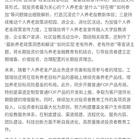
答形式，就投资者最为关心的个人养老金“是什么”“好在哪”“如何参
加”等问题做出细致解析，打造沉浸式个人养老投教新体验；三是持
续推动个人养老政策进校园、进企业、进社区活动，为加强个人养
老金政策宣传力度，工银瑞信将个人养老金宣传融入大学投教讲
座、企业客户宣讲、社区投教活动当中，围绕相关政策，还制作了
“最新养老政策洞悉和解读”“如何实现‘老有所养、老有所依’”等宣讲主
题，将长期投资价值与养老
金融
教育有机结合，引导投资者建立定
期储备、价值投资、合理配置的长期投资理念。
未来，随着个人养老金产品业务逐步完善和投资参与者的增加，工
银瑞信还将在现有养老目标产品的基础上继续完善养老产品线，增
加养老目标风险基金的布局。此外，同步开展普通FOF产品布局，
特别是渠道定制型普通FOF产品的开发和上报，争取为客户提供长
期稳健的增值服务。同时，继续加大对投资者教育工作的各项资源
投入，以投资者利益最大化为原则，努力构建覆盖全客户生命周期
的投教服务体系，在制度建设、渠道搭建、流程优化、服务内容、
团队建设、科技创新方面不断自我进化，高质量推进投资者教育工
作。