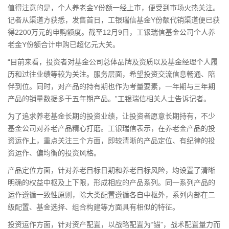
值得注意的是，个人养老金Y份额一经上市，便受到市场火热关注。
记者从渠道方获悉，发售首日，工银瑞信基金Y份额代销渠道便已获
得2200万元的申购额度。截至12月9日，工银瑞信基金公司个人养
老金Y份额合计申购已超亿元大关。
“目前来看，投资者对基金公司总体品牌及资质以及基金经理个人履
历和过往业绩等较为关注。服务层面，希望投资交流信息畅通、陪
伴到位。同时，对产品的持有期也作为考量要素，一年期与三年期
产品的销量数据多于五年期产品。”工银瑞信相关人士告诉记者。
为了追求养老基金长期的投资业绩，让投资者愿意长期持有，不少
基金公司对养老产品精心打磨。工银瑞信表示，在养老金产品的投
资运作上，重点关注三个方面，即较清晰的产品定位、有纪律的投
资运作、偏均衡的投资风格。
产品定位方面，针对养老目标日期和养老目标风险，均设置了清晰
明确的权益中枢及上下限，形成相应的产品系列。同一系列产品的
运作遵循一致性原则，除大类配置遵循各自中枢外，系列内部在二
级配置、基金选择、组合构建等方面具有相似的特征。
投资运作方面，针对资产配置，以战略配置为“锚”，战术配置量力而