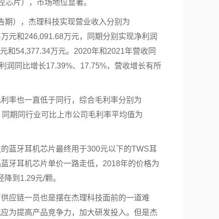
控芯片），市场地位显著。
：报告期），杰理科技实现营业收入分别为
6.04万元和246,091.68万元，同期分别实现
净利润
70万元和54,377.34万元。2020年和2021年营收同
，净利润同比增长17.39%、17.75%，营收增长有所
毛利率也一直低于同行，综合毛利率分别为
.94%，同期同行业可比上市公司毛利率平均值为
。
的蓝牙耳机芯片最终用于300元以下的TWS耳
蓝牙耳机芯片单价一路走低，2018年的价格为
经降到1.29元/颗。
厂供应链一员也是摆在杰理科技面前的一道难
或应为提高产品竞争力，加大
研发投入
。但是杰