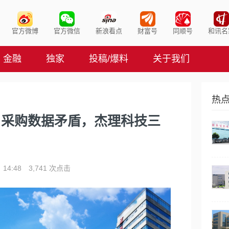
官方微博
官方微信
新浪看点
财富号
同顺号
和讯名
金融
独家
投稿/爆料
关于我们
热
、采购数据矛盾，杰理科技三
14:48
3,741 次点击