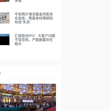
矛盾
华安两沪港深基金同类排
名垫底，两基金经理搭档
布局“失灵”
汇联股份IPO：大客户问题
不容忽视，产能披露存在
疑点
动