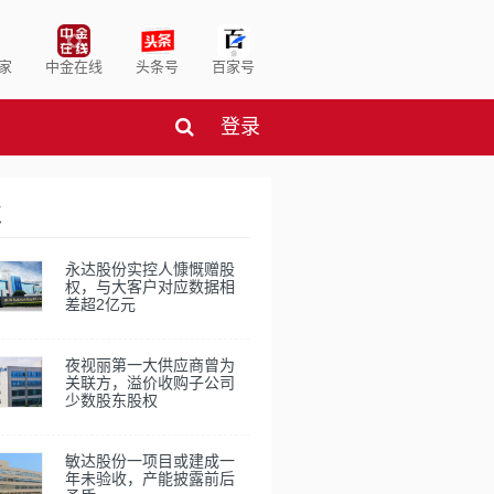
家
中金在线
头条号
百家号
登录
点
永达股份实控人慷慨赠股
权，与大客户对应数据相
差超2亿元
夜视丽第一大供应商曾为
关联方，溢价收购子公司
少数股东股权
敏达股份一项目或建成一
年未验收，产能披露前后