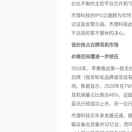
价比平衡的主控平台芯片和“S
杰理科技的
IPO
之路颇为坎坷
过证监会警示函。杰理科技此
不达目的誓不罢休的决心。
低价抢占白牌耳机市场
价格空间遭进一步挤压
2016年，苹果推出第一款无
白牌（指非知名品牌或非自
场。数据显示，2020年在T
耳机销量占比高达49%，远
蓝讯已经成功上市，另一位
杰理科技近年来发展迅速。据S
输设备出货量共32亿台，而