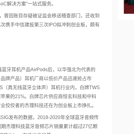
oC解决方案”一站式服务。
，曾因账目存疑被证监会移送稽查部门，还收到
次携手中信建投第三次IPO拟冲刺
创业板
，颇有
线蓝牙耳机产品AirPods后，以华强北为代表的
有品牌产品）耳机厂商以低价产品迅速抢占市
WS（真无线蓝牙立体声）耳机行业内，白牌TWS
超苹果的21%。白牌芯片供应商恒玄科技和中科
行业佼佼者的杰理科技还在为创业板上市挣扎。
IG发布的数据，2018-2020年全球蓝牙音频传
同期杰理科技蓝牙音频芯片销量累计超过27亿颗